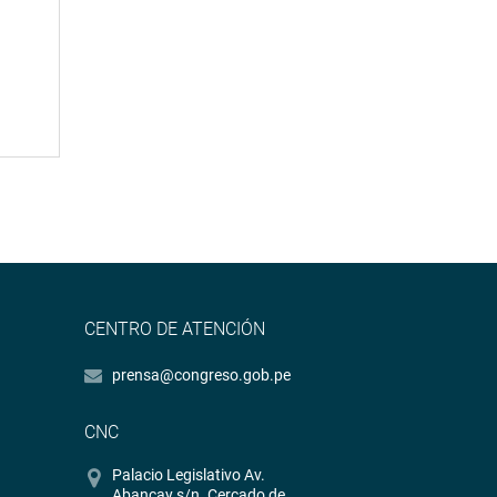
CENTRO DE ATENCIÓN
prensa@congreso.gob.pe
CNC
Palacio Legislativo Av.
Abancay s/n. Cercado de