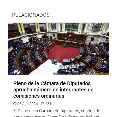
que “el turismo peruano debe ser Machu Picchu y mucho
más. Ancash, región que estoy visitando por semana de
representación, tiene mucho que ofrecer, tal como señalan
RELACIONADOS
los representantes de la Cámara de Comercio y Turismo
de la región, con quienes me reuní hoy para conversar
sobre el tema”.
Pleno de la Cámara de Diputados
aprueba número de integrantes de
comisiones ordinarias
En tanto, en Chimbote, la congresista Lady Camones
05 Ago 2026 | 17:28 h
Soriano se reunió con los fiscales titulares de la provincia
El Pleno de la Cámara de Diputados, conducido
del Santa para conocer de cerca sus necesidades y