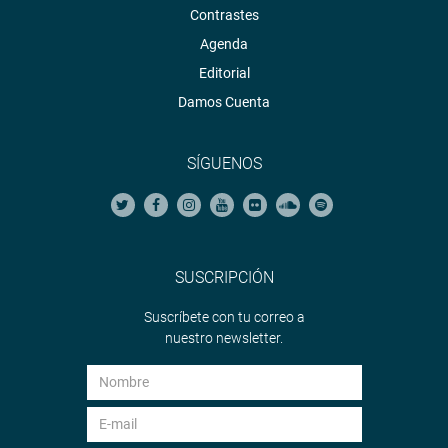
Contrastes
Agenda
Editorial
Damos Cuenta
SÍGUENOS
SUSCRIPCIÓN
El burgomaestre le manifestó que para la atención de las
zonas afectadas por las lluvias han solicitado apoyo de
Suscríbete con tu correo a
maquinarias al Gobierno Regional (Gore) de Ica, y se
nuestro newsletter.
encuentran a la espera de una respuesta, para cuyo
impulso pide apoyo.
Agregó que tienen pendientes con el Gore Ica la
aprobación de cinco convenios de cooperación