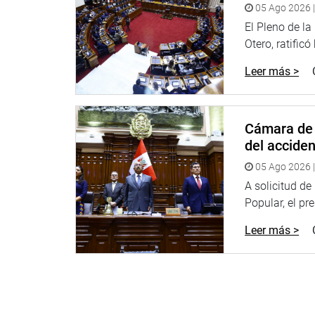
05 Ago 2026 |
El congresista José Jerí (SP) conducirá la sesió
El Pleno de l
General de la República, que preside.
Otero, ratificó
Leer más >
En la reunión, que será en el auditorio de la Univ
gobernador regional, Luis Neyra León, quien suste
2024.
Cámara de 
En Madre de Dios, el congresista Eduardo Salhuan
del accide
viceministra de Desarrollo Agrario y Riego, y func
son los proyectos viables en beneficio de esa regi
05 Ago 2026 |
A solicitud d
Ejerciendo su labor de fiscalización, el congresist
Popular, el pr
avances en la construcción de la institución educ
Domingo.
Leer más >
En tanto, el parlamentario Óscar Zea (BMCN), rep
funcionarios de la Municipalidad Distrital de Nuñ
– Macusani.