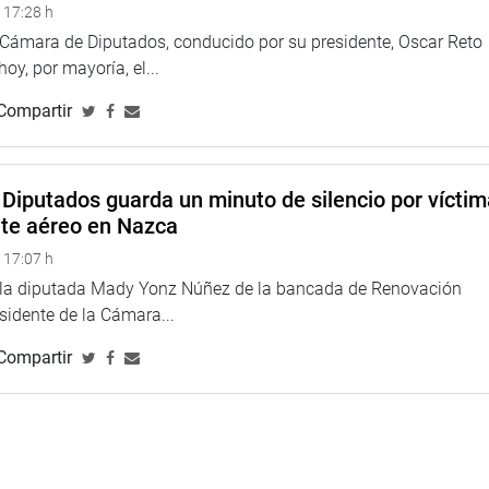
 17:28 h
n descentralizada de la Comisión de Presupuesto y Cuenta
a Cámara de Diputados, conducido por su presidente, Oscar Reto
 hoy, por mayoría, el...
Compartir
ersidad Nacional de Piura, se escuchará la presentación del
ntará el presupuesto asignado a su pliego para el año fiscal
Diputados guarda un minuto de silencio por vícti
a, vocero de APP, sostendrá una reunión de trabajo con la
nte aéreo en Nazca
ionarios de Agrobanco, Agroideas y Agrorural. El tema a tratar
ón.
 17:07 h
e la diputada Mady Yonz Núñez de la bancada de Renovación
a Edgar Tello (BMCN), representante de Lima, verificará los
esidente de la Cámara...
ativa Juan Valer y la séptima etapa de la comisaría de Santo
Compartir
resentante de Puno, tiene en su agenda una reunión con
oa para viabilizar el mejoramiento de la carretera tramo Nuñoa