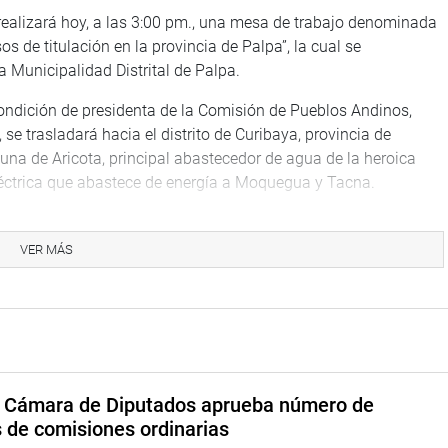
) realizará hoy, a las 3:00 pm., una mesa de trabajo denominada
s de titulación en la provincia de Palpa”, la cual se
la Municipalidad Distrital de Palpa.
condición de presidenta de la Comisión de Pueblos Andinos,
e trasladará hacia el distrito de Curibaya, provincia de
una de Aricota, principal abastecedor de agua de la heroica
eléctrica que abastece de energía a Moquegua y Tacna.
mplirá diversas actividades. A las 10:30 horas, llegará a la
ta de personas con el objetivo de fiscalizar el avance del caso
VER MÁS
o.
Pastor-Acomocco y luego el CAR Juan Pablo II. En horas de la
e Protección Especial-UPE Cusco y luego el Centro Emergencia
cción Popular), representante de Cusco, preocupado por el
a Cámara de Diputados aprueba número de
trabajo con el sindicato de docentes de la Universidad
s de comisiones ordinarias