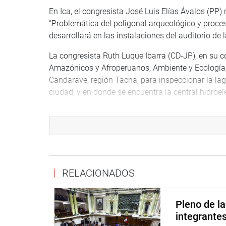
En Ica, el congresista José Luis Elías Ávalos (PP
“Problemática del poligonal arqueológico y proceso
desarrollará en las instalaciones del auditorio de 
La congresista Ruth Luque Ibarra (CD-JP), en su 
Amazónicos y Afroperuanos, Ambiente y Ecología, s
Candarave, región Tacna, para inspeccionar la lag
ciudad, y en donde se encuentra la central hidro
En Cusco, la congresista Milagros Jáuregui (RP) cu
Fiscalía provincial Especializada en delitos de tra
de recién nacidos y vendidos en ese departament
A las 11:30 horas, visitará el CAR Hogar el Buen 
tarde, recorrerá las instalaciones de la Unidad d
RELACIONADOS
Mujer de la comisaría Tahuantinsuyo.
En esa misma región, el legislador Luis Aragón (A
Pleno de l
sector educación, sostendrá una mesa técnica de 
integrante
Nacional San Antonio Abad.