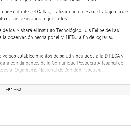
, representante del Callao, realizará una mesa de trabajo donde
nto de las pensiones en jubilados.
 de Ica, visitará el Instituto Tecnológico Luis Felipe de Las
a la observación hecha por el MINEDU a fin de lograr su
 diversos establecimientos de salud vinculados a la DIRESA y
ogará con dirigentes de la Comunidad Pesquera Artesanal de
dos al Organismo Nacional de Sanidad Pesquera.
e Ancash, llegó hasta el puesto de salud del distrito de Lucma
 humano, infraestructura y accesibilidad.
VER MÁS
entante de Tacna, visitó el centro de salud mental
dísticas de los casos de ansiedad, depresión y bullying que se
sentante de Cusco, será parte de una mesa técnica de trabajo