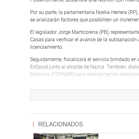
Por su parte, la parlamentaria Noelia Herrera (RP)
se analizarán factores que posibiliten un increme
El legislador Jorge Marticorena (PB), representante
Casas para verificar el avance de la subsanación 
licenciamiento.
Seguidamente, fiscalizará el servicio brindado en
EsSalud junto al alcalde de Nazca. También, dial
Marcona (COPMAR) para abordar temas relaciona
El parlamentario Elías Varas (PB), representante d
para visibilizar el problema de la falta de recurso
La congresista Esmeralda Limachi (CD-JPP), repres
comunitario “Valle de Pocollay” para recabar esta
dan en la zona.
RELACIONADOS
El legislador Luis Aragón (Acción Popular), repre