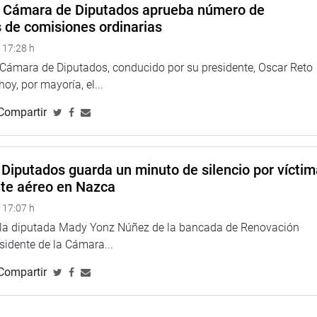
San Juan de Lurigancho – Lima.
a Cámara de Diputados aprueba número de
sentante de Lima, realizará una mesa de trabajo sobre la
s de comisiones ordinarias
 17:28 h
epresentante de Lima, dialogará con representantes de la
a Cámara de Diputados, conducido por su presidente, Oscar Reto
eriormente con representantes del Ministerio de Economía y
 hoy, por mayoría, el...
ndicato de la Federación Nacional de Trabajadores del
Compartir
entante de Ica, fiscalizará el Instituto Nacional Penitenciario de
del INPE.
Diputados guarda un minuto de silencio por vícti
nte aéreo en Nazca
tante de Junín, se reunirá con autoridades locales del Centro
andas.
 17:07 h
e la diputada Mady Yonz Núñez de la bancada de Renovación
 de La Libertad, será parte de una mesa de trabajo sobre la
esidente de la Cámara...
cojo y disposición final de residuos para la jurisdicción.
Compartir
TUCIONAL