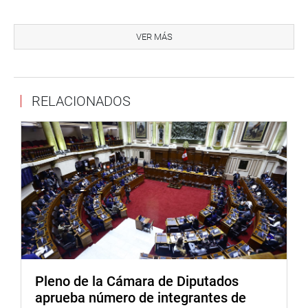
Por su parte, Pacheco Villar expresó, desde su
organización política, el juramento “por Dios, por la patria
VER MÁS
y la familia”; Lazo Villón expresó lo siguiente: “Por mi
amado país y mi glorioso partido Acción Popular”.
Los parlamentarios andinos Galarreta Velarde y Ramírez
RELACIONADOS
Larizbeascoa lo hicieron con un sonoro “sí, juro”.
Seguidamente fueron juramentados los dos suplentes de
los titulares de sus partidos.
Por Perú Libre, Nury Guisela Jilapa Humpire y Yury César
Castro Romero; por Renovación Popular, Sitza Lita
Romero Peralta y, Gilberto Lorenzo Díaz Peralta.
Por Acción Popular juraron Freddy Dante Calizaya Quispe
y Ana López Cueva; por Fuerza Popular, Anakaren Sofia
Aguilar Terrores y Jaime Agustín Sobero Taira; y
finalmente, por Avanza País, Estelita Sonia Bustos
Pleno de la Cámara de Diputados
Espinoza.
aprueba número de integrantes de