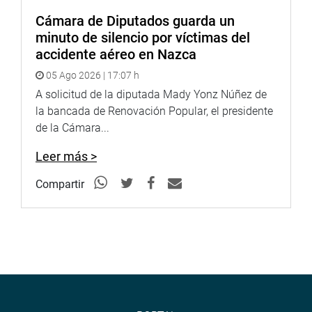
control político de la Comunidad Andina.
Cámara de Diputados guarda un
minuto de silencio por víctimas del
Su misión es promover la armonización de las
accidente aéreo en Nazca
legislaciones de los países miembros; las relaciones de
cooperación y coordinación con los otros parlamentos, y
05 Ago 2026 | 17:07 h
con los órganos parlamentarios de integración o
A solicitud de la diputada Mady Yonz Núñez de
cooperación de terceros países.
la bancada de Renovación Popular, el presidente
de la Cámara...
OFICINA DE COMUNICACIONES
Leer más >
Compartir