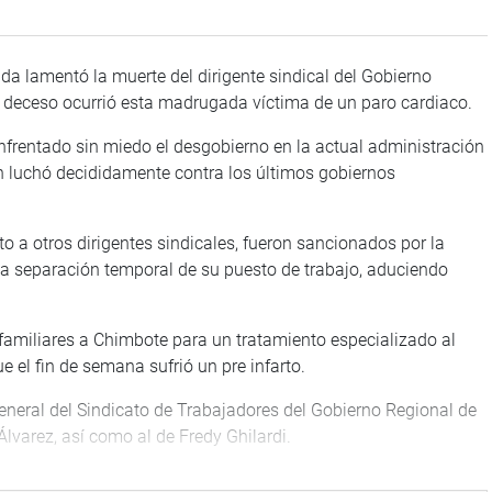
da lamentó la muerte del dirigente sindical del Gobierno
o deceso ocurrió esta madrugada víctima de un paro cardiaco.
enfrentado sin miedo el desgobierno en la actual administración
n luchó decididamente contra los últimos gobiernos
o a otros dirigentes sindicales, fueron sancionados por la
la separación temporal de su puesto de trabajo, aduciendo
 familiares a Chimbote para un tratamiento especializado al
 el fin de semana sufrió un pre infarto.
general del Sindicato de Trabajadores del Gobierno Regional de
Álvarez, así como al de Fredy Ghilardi.
s del dirigente, cuya muerte ha causado honda consternación