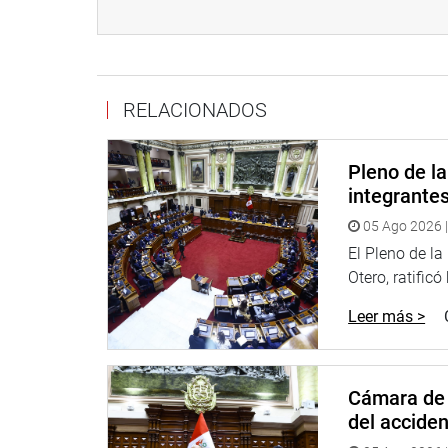
en la sociedad civil huaracina, así como en todos 
de lucha contra la corrupción.
RELACIONADOS
Lima, 04 de enero del 2016
Pleno de l
integrante
05 Ago 2026 |
DESPACHO CONGRESAL
El Pleno de l
Otero, ratificó
Leer más >
Cámara de 
del accide