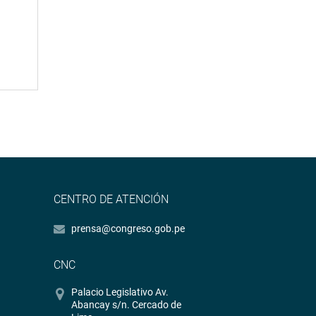
CENTRO DE ATENCIÓN
prensa@congreso.gob.pe
CNC
Palacio Legislativo Av.
Abancay s/n. Cercado de