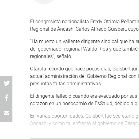
El congresista nacionalista Fredy Otárola Peñaran
Regional de Áncash, Carlos Alfredo Guisbert, cuy
“Ha muerto un valiente dirigente sindical que ha 
del gobernador regional Waldo Ríos y que tambié
regionales”, señaló.
Otárola recordó que hace pocos días, Guisbert junt
actual administración del Gobierno Regional con 
presuntas faltas administrativas.
El dirigente falleció cuando era evacuado por sus
corazón en un nosocomio de EsSalud, debido a que
En varias oportunidades, Guisbert fue secretario 
Áncash, y como tal enfrentó al gobierno de César 
Finalmente, Otárola expresó su pesar a los deudo