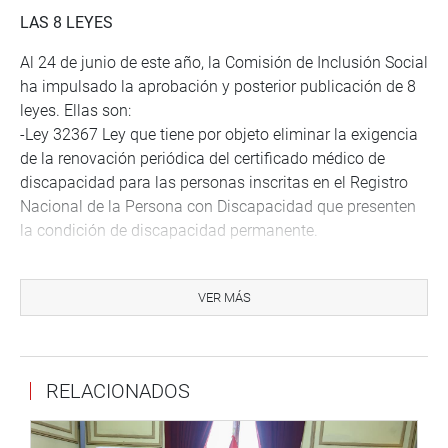
LAS 8 LEYES
Al 24 de junio de este año, la Comisión de Inclusión Social
ha impulsado la aprobación y posterior publicación de 8
leyes. Ellas son:
-Ley 32367 Ley que tiene por objeto eliminar la exigencia
de la renovación periódica del certificado médico de
discapacidad para las personas inscritas en el Registro
Nacional de la Persona con Discapacidad que presenten
la condición de discapacidad permanente.
-Ley 32139 Ley que establece un porcentaje del
Presupuesto Institucional de los gobiernos regionales y
VER MÁS
de los gobiernos locales para actividades y proyectos
orientados a la atención de personas con discapacidad.
-Ley 32298 Ley que modifica la Ley 30364, ley para
RELACIONADOS
implementar la correcta recepción y trámite de denuncias
de personas con discapacidad auditiva o con