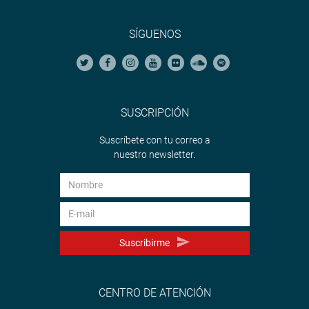
SESIONES Y AUDIENCIAS
SÍGUENOS
La comisión desarrolló 15 sesiones ordinarias y 16
sesiones extraordinarias, en las que se evaluaron temas
de importancia a través de diversos proyectos de ley
relacionados al fortalecimiento de los derechos humanos
SUSCRIPCIÓN
de las personas con discapacidad a fin de que exista un
cierre de brechas en materia de salud, transportes,
Suscríbete con tu correo a
vivienda, educación.
nuestro newsletter.
Se llevaron a cabo 12 sesiones extraordinarias y
audiencias públicas en Ucayali, Loreto, Trujillo, San
Martín, Lima (provincias), Piura, Cusco, Arequipa, Tacna,
Lambayeque, Ucayali y Tumbes, en las cuales asistieron
los funcionarios del Ministerio de la Mujer, Ministerio de
Suscribirme
Inclusión Social, además, de representantes de los
gobiernos regionales y locales a fin de que informen de
acuerdo con sus competencias con relación a los planes,
CENTRO DE ATENCIÓN
programas y proyectos en beneficio de las personas en