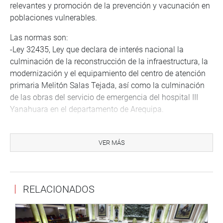
relevantes y promoción de la prevención y vacunación en
poblaciones vulnerables.
Las normas son:
-Ley 32435, Ley que declara de interés nacional la
culminación de la reconstrucción de la infraestructura, la
modernización y el equipamiento del centro de atención
primaria Melitón Salas Tejada, así como la culminación
de las obras del servicio de emergencia del hospital III
Yanahuara en el departamento de Arequipa.
-Ley 32447, Ley que declara Día Nacional de la
Hepatología el 15 de setiembre de cada año.
VER MÁS
-Ley 32466, Ley que declara de necesidad e interés
nacional la implementación y mejoramiento de
establecimientos y servicios de salud en los
RELACIONADOS
departamentos de Apurímac, Cajamarca, Cusco,
Huánuco, Ica, Lambayeque, Lima, Loreto, Madre de dios,
Piura, San Martín, Tacna y Tumbes.