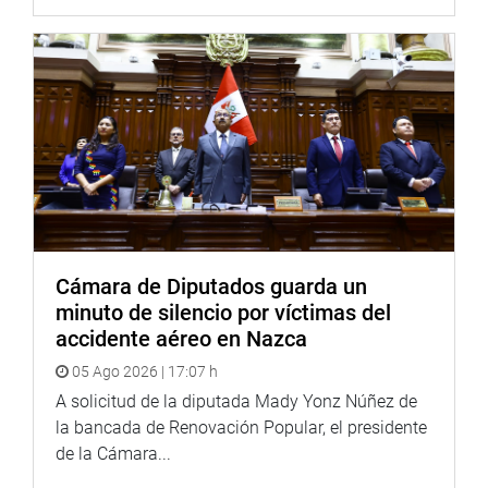
Cabe indicar que el dictamen del PL 6587 que propone la
ley que autoriza el nombramiento al régimen laboral del
Decreto Legislativo 728, Ley de productividad y
competitividad laboral a los trabajadores del Seguro
Social de Salud (EsSalud) beneficiarios de la Ley 31539, y
al régimen laboral bajo el Decreto Legislativo 1057
Contrato Administrativo de Servicios a plazo
indeterminado (CAS) beneficiarios de la ley 31538,
aprobado en el Pleno, está pendiente de una aclaración
por errores materiales.
Cámara de Diputados guarda un
minuto de silencio por víctimas del
PENDIENTES DE DEBATE
accidente aéreo en Nazca
En cuanto a la agenda legislativa en curso, existen
05 Ago 2026 | 17:07 h
dictámenes pendientes de debate en el Pleno. Estos son:
A solicitud de la diputada Mady Yonz Núñez de
-Dictamen que propone declarar de interés nacional la
la bancada de Renovación Popular, el presidente
construcción del Hospital de Apoyo San Martín de
de la Cámara...
categoría II-1 en el distrito de Unión Progreso de la