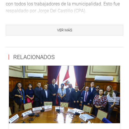
con todos los trabajadores de la municipalidad. Esto fue
respaldado por Jorge Del Castillo (CPA).
TRABAJADORES EXTRANJEROS
VER MÁS
Rogelio Tucto (FA), durante su intervención pidió que los
empleos se den con prioridad a los peruanos en
diferentes puestos frente a los extranjeros. “En la medida
de nuestras posibilidades ayudaremos a los extranjeros
RELACIONADOS
pero primero son los puestos para los connacionales”,
manifestó.
Ante lo expuesto, causó rechazo a los parlamentarios Del
Castillo y Karla Schaeffer (FP), quienes calificaron sus
expresiones como xenófobas. “No habla bien de una
persona que dé lo que le sobra”, sentenciaron. (MCGH)
PRENSA CONGRESO 23-08-18