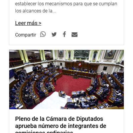
establecer los mecanismos para que se cumplan
Nacional del Deporte (IPD) “Academia” (Ministerio de
los alcances de la...
Educación) deben reorientarse en las zonas de influencia
en conjunción con la educación física y a los deportes
Leer más >
que se realizaran en la nueva infraestructura.
Compartir
Asimismo, el Programa de Incentivos a la mejora de
Gestión Municipal (Ministerios de Economía y Finanzas)
debería implementarse nuevamente, especialmente en las
zonas de influencia.
Visitas a instalaciones
El grupo de trabajo cumplió con su labor de control
político y fiscalización, realizó visitas a las instalaciones
de la Villa Panamericana ubicada en el distrito de Villa El
Salvador en la que el presidente del Comité Organizador
de los XVIII Juegos Panamericanos, Carlos Neuhaus,
Pleno de la Cámara de Diputados
explicó los avances de la construcción del complejo
aprueba número de integrantes de
deportivo, que al término de la obra podrá recibir a más