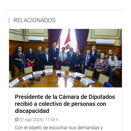
Panamericanos Lima 2019 y VI Juegos Panamericanos
de Lima 2019 representan las competencias deportivas
más importantes de nuestra historia, por lo cual es
RELACIONADOS
imperativo seguir realizando un seguimiento exhaustivo
de su organización y desarrollo; así como también de las
obras que se ejecutarán para su realización.
Propone una política de Estado transversal que oriente
los diversos programas del gobierno en torno a los
Juegos Panamericanos y Panamericanos de Lima 2019.
Respecto a la infraestructura, plantea que los programas
“Trabaja Perú” (Ministerio de trabajo y Promoción del
Empleo) y “Programa Mejoramiento Integral de Barrios”
Presidente de la Cámara de Diputados
(Ministerio de Vivienda, Saneamiento y Construcción)
recibió a colectivo de personas con
deben ser priorizados en las zonas de influencia para
discapacidad
potencializar el beneficio de la inversión realizada.
07 Ago 2026 | 17:50 h
Sobre la promoción del deporte, señala que los
Con el objeto de escuchar sus demandas y
programas de masificación deportiva del Instituto