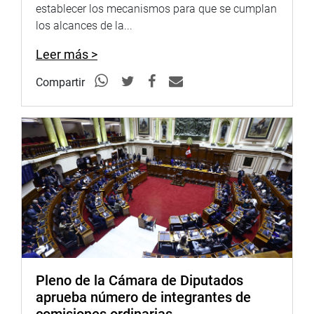
establecer los mecanismos para que se cumplan
Facebook:
los alcances de la...
https://goo.gl/s5t7XN
Twitter:
Leer más >
https://goo.gl/iMywRR
YouTube:
https://goo.gl/VBXBNk
Compartir
Radio:
goo.gl/hMwTg1
fotografia.congreso.gob.pe
Pleno de la Cámara de Diputados
aprueba número de integrantes de