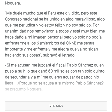
Noguera.
“Me duele mucho que el Perú este dividido, pero este
Congreso nacional se ha unido en algo maravilloso, algo
que me perjudica y yo estoy feliz y no soy sádico. Por
unanimidad nos removieron a todos y está muy bien, me
hace daño a mi imagen personal pero yo solo no podía
enfrentarme a los 6 (miembros del CNM) me sentía
impotente y me enfrenté y me alegra que ya no sigan
haciendo sus cosas”, subrayó el letrado.
«Si me acusan me juzgará el fiscal Pablo Sánchez quien
puso a su hijo que ganó 60 mil soles con tan sólo quinto
de secundaria y a mí me quieren acusar de patrocinio
ilegal. ¿Porqué no se acusa a sí mismo Pablo Sánchez?,
se preguntó Noguera.
Previamente, el abogado Julio Rodríguez sustentó la
defensa del ex miembro del CNM. «Podría decirse que los
VER MÁS
argumentos de éste informe son fantasiosos porque no