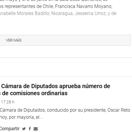
los representantes de Chile, Francisca Navarro Moyano;
Anabelle Morales Badillo; Nicaragua, Jessenia Urroz; y de
o al secretario técnico, Giovani Forno, por ser uno de los
en. Expuso sobre “Facultades de la Comisión Permanente”. (jon)
VER MÁS
a Cámara de Diputados aprueba número de
s de comisiones ordinarias
 17:28 h
a Cámara de Diputados, conducido por su presidente, Oscar Reto
 hoy, por mayoría, el...
Compartir