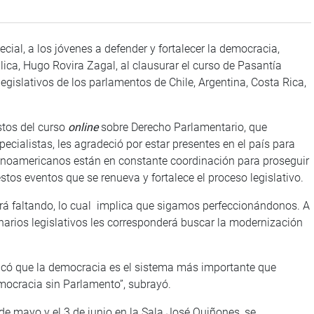
ial, a los jóvenes a defender y fortalecer la democracia,
lica, Hugo Rovira Zagal, al clausurar el curso de Pasantía
legislativos de los parlamentos de Chile, Argentina, Costa Rica,
stos del curso
online
sobre Derecho Parlamentario, que
pecialistas, les agradeció por estar presentes en el país para
latinoamericanos están en constante coordinación para proseguir
tos eventos que se renueva y fortalece el proceso legislativo.
irá faltando, lo cual implica que sigamos perfeccionándonos. A
narios legislativos les corresponderá buscar la modernización
acó que la democracia es el sistema más importante que
ocracia sin Parlamento”, subrayó.
1 de mayo y el 3 de junio en la Sala José Quiñones, se