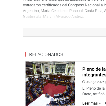
entregaron certificados del Congreso Nacional a 
Argentina, María Celeste de Pascual; Costa Rica, 
Guatemala, Marvin Alvarado Andréz.
También se entregó un certificado de reconocimient
principales expositores del último día del certam
PRENSA-CONGRESO
RELACIONADOS
Pleno de l
integrante
05 Ago 2026 |
El Pleno de l
Otero, ratificó
Leer más >