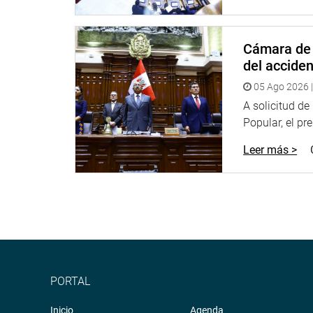
Cámara de 
del accide
05 Ago 2026 |
A solicitud d
Popular, el pr
Leer más >
PORTAL
Inicio
Agenda