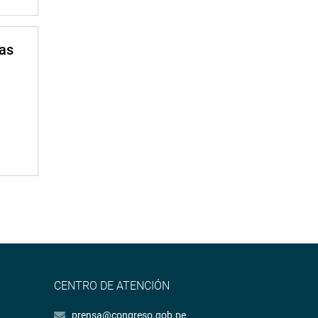
mas
CENTRO DE ATENCIÓN
prensa@congreso.gob.pe