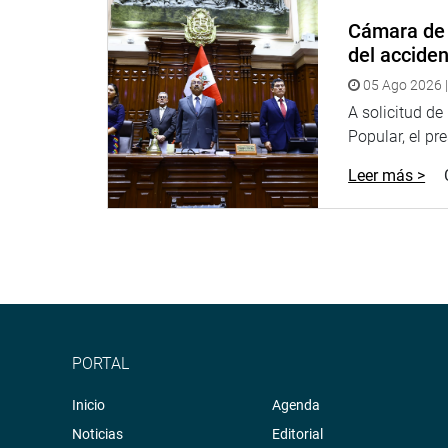
dijo la congresista Marisa Glave.
Cámara de 
del accide
El informe del grupo de trabajo señala que el E
Congreso para legislar a través de normas excepcio
05 Ago 2026 |
por lo que se consideró no aprobar la constitucio
A solicitud d
Popular, el pr
Antes de su aprobación, el informe tuvo la op
Lescano, principalmente. Javier Velásquez dijo q
Leer más >
constitucional.
De otro lado, la presidenta de la comisión, Rosa
Onpe, al Jurado Nacional de Elecciones, al Defens
pronuncien sobre las denuncias que implicaría a t
neutralidad que se debe mantener frente al proce
Dijo también que no ha llegado a la comisión 
PORTAL
Inmunidad Parlamentaria sobre el caso del congr
Inicio
Agenda
PRENSA CONGRESO
Noticias
Editorial