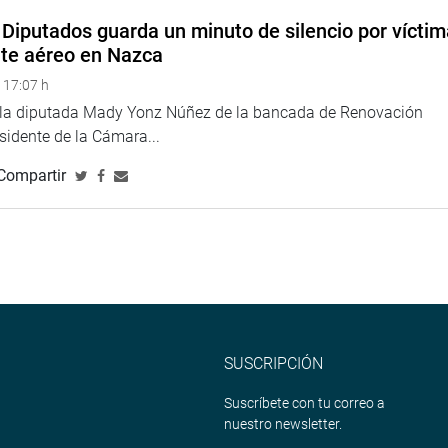
Diputados guarda un minuto de silencio por vícti
nte aéreo en Nazca
jecutivo se excedió en las atribuciones que le concedió el
nales, temas tributarios y otros. Este fue el caso del DL 1419,
 17:07 h
nalidad de dicho decreto.
e la diputada Mady Yonz Núñez de la bancada de Renovación
esidente de la Cámara...
osición de los congresistas Glave, Marco Arana y Yonhy
ue no era un «tema ideológico», sino simplemente
Compartir
 Bartra, anunció que se ha enviado oficios al jefe de la
or del Pueblo, Fiscal de la Nación y Reniec para que se
rabajadores de la Onpe en la violación del proceso de
so del referéndum del próximo domingo.
el pedido de opinión de la Comisión de Levantamiento de la
SUSCRIPCIÓN
esista Edwin Donayre.
Suscríbete con tu correo a
nuestro newsletter.