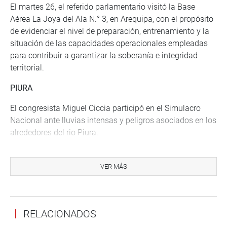
El martes 26, el referido parlamentario visitó la Base
Aérea La Joya del Ala N.° 3, en Arequipa, con el propósito
de evidenciar el nivel de preparación, entrenamiento y la
situación de las capacidades operacionales empleadas
para contribuir a garantizar la soberanía e integridad
territorial.
PIURA
El congresista Miguel Ciccia participó en el Simulacro
Nacional ante lluvias intensas y peligros asociados en los
alrededores del rio Piura.
Estuvo junto al ministro del Interior, Vicente Romero, y el
gobernador regional de Piura, autoridades y población en
VER MÁS
general.
Luego, asistió al evento “Juntos por la seguridad
ciudadana”. En la cita, el ministro del interior hizo entrega
RELACIONADOS
de 36 motos y 6 camionetas para la lucha frontal contra