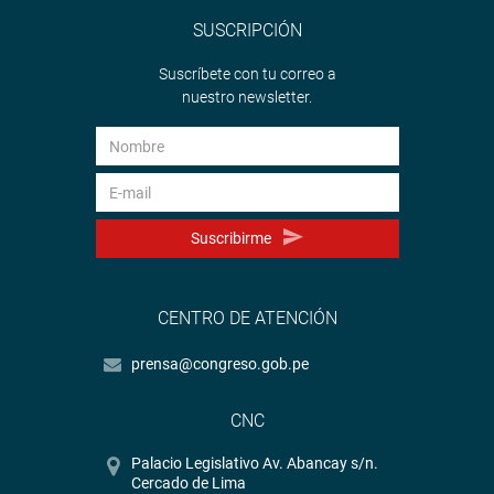
SUSCRIPCIÓN
Guerra García dijo que para él, Anel Townsend fue la jefa
de la campaña y que el ex gerente municipal José Miguel
Suscríbete con tu correo a
Castro no quería transparentar la información financiera.
nuestro newsletter.
Lima, 1 de diciembre de 2017
Comisión Investigadora Multipartidaria
Suscribirme
CENTRO DE ATENCIÓN
prensa@congreso.gob.pe
CNC
Palacio Legislativo Av. Abancay s/n.
Cercado de Lima