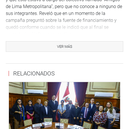
de Lima Metropolitana”, pero que no conoce a ninguno de
sus integrantes. Reveló que en un momento de la
campaña preguntó sobre la fuente de financiamiento y
quedó conforme cuando se le indicó que al final se
presentaría el informe respectivo.
También dijo que desconoce si la gestión de Villarán
VER MÁS
recibió tres millones de dólares de las empresas
brasileñas OAS y Odebrecht para la campaña en contra
de su revocatoria, tal como lo reveló Garreta en
RELACIONADOS
declaraciones a fiscales peruanos. Sin embargo, en una
parte de la sesión, reconoció que el peor enemigo de la
campaña de la exalcaldesa era la imputación de su
financiamiento ilegal.
En este punto, los miembros de la comisión expresaron
sus cuestionamientos porque se trata de una política con
años de experiencia, que presidió una comisión
investigadora y que sin embargo presentó una conducta