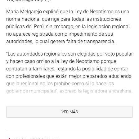
María Melgarejo explicó que la Ley de Nepotismo es una
norma nacional que rige para todas las instituciones
públicas del Perú; sin embargo, en la legislación regional
no aparece registrada como impedimento de sus
autoridades, lo cual genera falta de transparencia.
“Las autoridades regionales son elegidas por voto popular
y hacen caso omiso a la Ley de Nepotismo porque
contratan a familiares, restando la posibilidad de contar
con profesionales que están mejor preparados aduciendo
que la regional no les prohíbe como sí lo hace los
gobiernos municipales”, expresó la legisladora ancashina.
De otro lado, la Comisión también aprobó, por
unanimidad, el dictamen del proyecto de ley, remitido por
VER MÁS
el Poder Ejecutivo, que propone una nueva Ley de
Organización y Funciones del Ministerio de Energía y
Minas, mediante el cual se establece dos nuevos