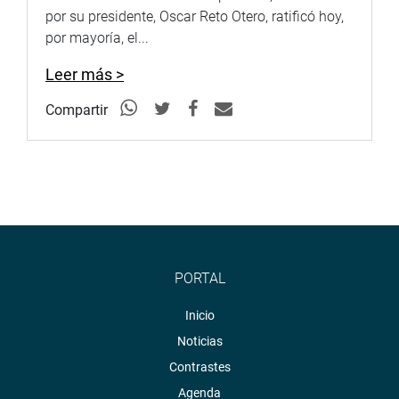
http://www4.congreso.gob.pe/fotografia.asp
por su presidente, Oscar Reto Otero, ratificó hoy,
por mayoría, el...
Leer más >
Compartir
PORTAL
Inicio
Noticias
Contrastes
Agenda