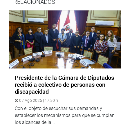
RELACIONADOS
viceministerios: Electricidad y de Hidrocarburos.
Casi todos los congresistas apoyaron el proyecto porque
tiende a seguir consolidando la descentralización en el
país, pero anotaron que es necesario incorporar una
disposición complementaria “candado” para que no se
viole la política de austeridad en la administración
pública que prohíbe el incremento de personal.
Esto fue a propuesta de la congresista Alejandra Aramayo
(FP), quien recalcó que es necesario poner “candados “a
esta clase de proyectos que son positivos. En la reunión
Presidente de la Cámara de Diputados
se inició, igualmente, la sustentación de 13 proyectos de
recibió a colectivo de personas con
ley que proponen promover el fortalecimiento del Sistema
discapacidad
Nacional de Gestión de Riesgo de Desastres y modifica
07 Ago 2026 | 17:50 h
las leyes del SINAGERD, Ley Orgánica de Municipalidades
y Ley Orgánica de Gobiernos Regionales.
Con el objeto de escuchar sus demandas y
establecer los mecanismos para que se cumplan
Hoy sustentaron los congresistas Clayton Galván,
los alcances de la...
Guillermo Bocangel (FP), Gloria Montenegro (APP) y