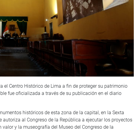
 el Centro Histórico de Lima a fin de proteger su patrimonio
ble fue oficializada a través de su publicación en el diario
numentos históricos de esta zona de la capital, en la Sexta
 autoriza al Congreso de la República a ejecutar los proyectos
en valor y la museografía del Museo del Congreso de la