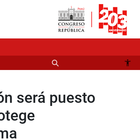
ón será puesto
rotege
ima