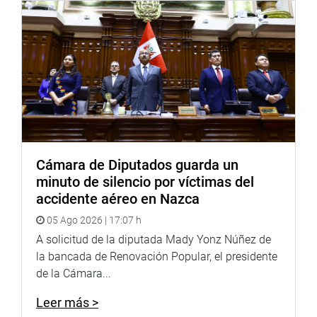
señala que “reconsiderada la ley por el Congreso, su
presidente la promulga, con el voto de más de la mitad
del número legal de miembros del Congreso”.
OFICINA DE COMUNICACIONES
Cámara de Diputados guarda un
minuto de silencio por víctimas del
accidente aéreo en Nazca
05 Ago 2026 | 17:07 h
A solicitud de la diputada Mady Yonz Núñez de
la bancada de Renovación Popular, el presidente
de la Cámara...
Leer más >