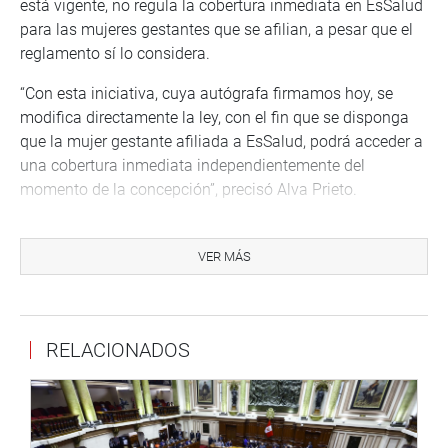
está vigente, no regula la cobertura inmediata en EsSalud
para las mujeres gestantes que se afilian, a pesar que el
reglamento sí lo considera.
“Con esta iniciativa, cuya autógrafa firmamos hoy, se
modifica directamente la ley, con el fin que se disponga
que la mujer gestante afiliada a EsSalud, podrá acceder a
una cobertura inmediata independientemente del
momento de la concepción”, precisó Alva Prieto.
Seguidamente, la presidenta del Congreso ratificó el
compromiso de la Representación Nacional con los
VER MÁS
sectores más necesitados del país.
La ceremonia de promulgación de esta importante norma
se realizó en la Sala Castilla del Palacio Legislativo, que
RELACIONADOS
contó con la participación de la congresista Diana
Gonzales Delgado (Avanza País), una de los autores de
las ley, y la defensora del Pueblo encargada, Eliana
Revollar Añaños, además de madres gestantes.