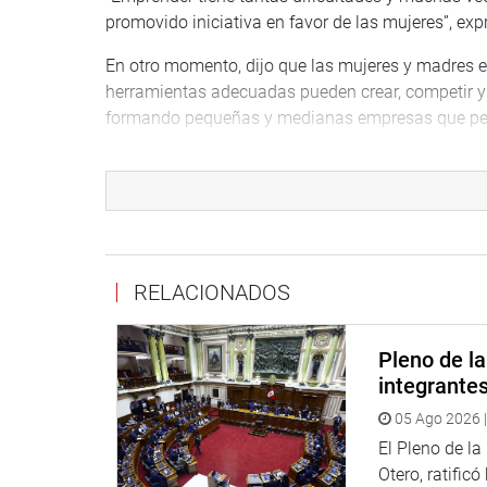
promovido iniciativa en favor de las mujeres”, exp
En otro momento, dijo que las mujeres y madres
herramientas adecuadas pueden crear, competir y 
formando pequeñas y medianas empresas que perm
Reiteró que viene trabajado y promoviendo leyes co
digitalización de procesos, para que las mujeres
pequeña empresa.
“A todas ustedes emprendedoras las felicito una 
sea un espacio, de inspiración, de intercambio, 
RELACIONADOS
futuro de emprendimiento y de creatividad donde
transformación del Perú”, afirmó.
Pleno de l
Por su parte, la representante de la Asociación 
integrante
Rodríguez, agradeció al tercer vicepresidente por
05 Ago 2026 |
a las mujeres emprendedoras.
El Pleno de l
Recordó que su proyecto se inició hace 20 años 
Otero, ratificó