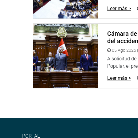
emprendedoras que han salido adelante, sobre t
Leer más >
OFICINA DE COMUNICACIONES E IMAGEN INSTI
Cámara de 
del accide
05 Ago 2026 |
A solicitud d
Popular, el pr
Leer más >
PORTAL