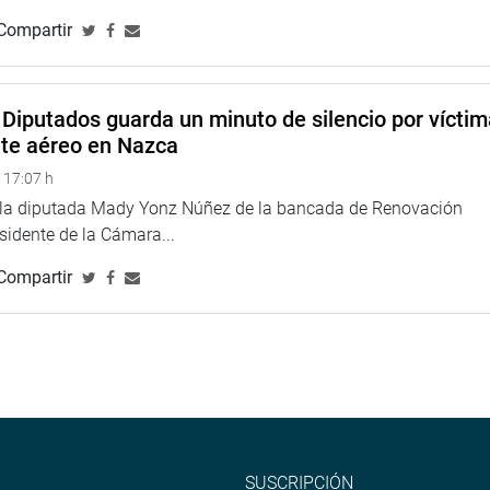
odo las emprendedoras del mercado San Camilo de Arequipa.
Compartir
TUCIONAL
Diputados guarda un minuto de silencio por vícti
nte aéreo en Nazca
 17:07 h
e la diputada Mady Yonz Núñez de la bancada de Renovación
esidente de la Cámara...
Compartir
SUSCRIPCIÓN