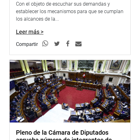
segunda fase se erradicará la mosca de la fruta; y en
Con el objeto de escuchar sus demandas y
infraestructura de riego habrá una transferencia a los
establecer los mecanismos para que se cumplan
gobiernos regionales y locales. Hasta el momento se han
los alcances de la...
transferido 266 millones de soles para 32 obras, 12
expedientes técnicos y 8 millones de soles para instalar
Leer más >
cochas (lagunas pequeñas y charcos).
Compartir
Otro tema destacado por los congresistas en sus
intervenciones fue el de obras por impuestos, al que hizo
referencia el ministro. Al respecto, Mostajo informó que
hay 118 proyectos viables por 800 millones de soles, de
los cuales 18 serán para este año por 89,5 millones de
soles, sobre 32 mil hectáreas.
En lo que respecta a la titulación de tierras (a
través del programa PTRT3), el titular del sector que dos
millones de tierras están tituladas y 283, 400 que están
pendientes, pero con un nuevos sistema tecnológico
catastral se podrán cubrir hasta el año 2020.
Pleno de la Cámara de Diputados