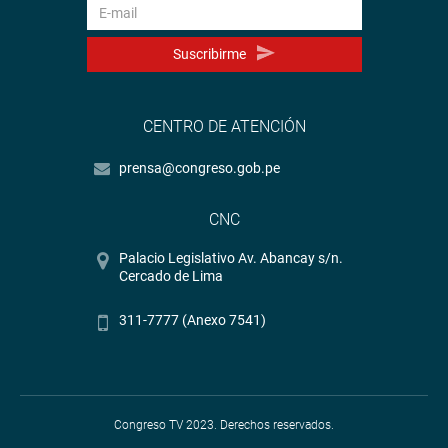
medida al respecto.
También usaron de la palabra los congresistas
Suscribirme
Gladys Andrade (pidió la capacitación de los
productores), Mártires Lizana (solicitó al ministro
fortalecer “Sierra Exportadora”), María Melgarejo: “se
CENTRO DE ATENCIÓN
necesitan cambios estructurales y de fondo en el agro”),
Sergio Dávila (más financiamiento para ser competitivos),
prensa@congreso.gob.pe
entre otros congresistas.
CNC
Palacio Legislativo Av. Abancay s/n.
CENTRO DE NOTICIAS
Cercado de Lima
PRENSA-CONGRESO 7-09-18
311-7777 (Anexo 7541)
Puede encontrar más información en nuestra página web
y redes sociales.
Congreso TV 2023. Derechos reservados.