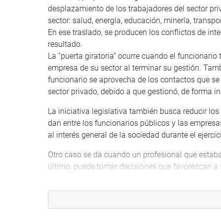
desplazamiento de los trabajadores del sector pri
sector: salud, energía, educación, minería, transpor
En ese traslado, se producen los conflictos de int
resultado.
La “puerta giratoria” ocurre cuando el funcionar
empresa de su sector al terminar su gestión. Tambi
funcionario se aprovecha de los contactos que se h
sector privado, debido a que gestionó, de forma in
La iniciativa legislativa también busca reducir los 
dan entre los funcionarios públicos y las empresa
al interés general de la sociedad durante el ejerci
Otro caso se da cuando un profesional que estaba 
último, puede tomar decisiones que favorezcan a
GRUPO DE TRABAJO
Previamente, la comisión aprobó, por unanimidad, 
el crimen organizado relacionado al tráfico de tie