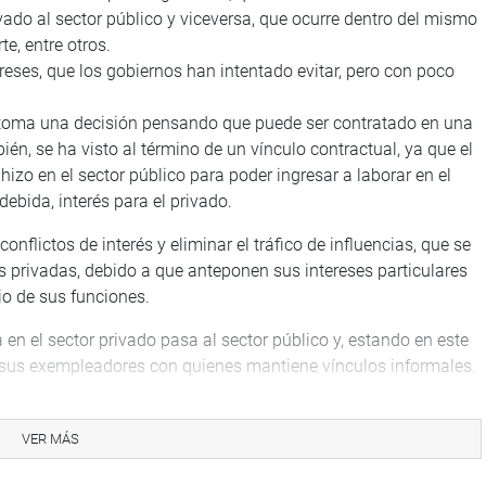
vado al sector público y viceversa, que ocurre dentro del mismo
te, entre otros.
ereses, que los gobiernos han intentado evitar, pero con poco
io toma una decisión pensando que puede ser contratado en una
én, se ha visto al término de un vínculo contractual, ya que el
izo en el sector público para poder ingresar a laborar en el
debida, interés para el privado.
conflictos de interés y eliminar el tráfico de influencias, que se
s privadas, debido a que anteponen sus intereses particulares
cio de sus funciones.
en el sector privado pasa al sector público y, estando en este
 sus exempleadores con quienes mantiene vínculos informales.
el informe final del grupo de trabajo encargado de investigar
VER MÁS
rras en Arequipa.