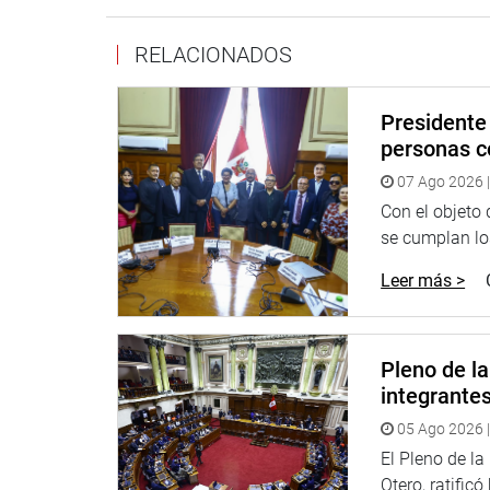
OFICINA DE COMUNICACIONES
RELACIONADOS
Presidente 
personas c
07 Ago 2026 |
Con el objeto
se cumplan los
Leer más >
Pleno de l
integrante
05 Ago 2026 |
El Pleno de l
Otero, ratificó