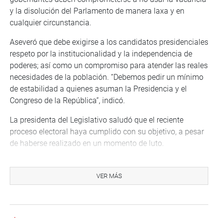
y la disolución del Parlamento de manera laxa y en
cualquier circunstancia.
Aseveró que debe exigirse a los candidatos presidenciales
respeto por la institucionalidad y la independencia de
poderes; así como un compromiso para atender las reales
necesidades de la población. “Debemos pedir un mínimo
de estabilidad a quienes asuman la Presidencia y el
Congreso de la República”, indicó.
La presidenta del Legislativo saludó que el reciente
proceso electoral haya cumplido con su objetivo, a pesar
de haberse realizado en un momento de luto.
“Hay que felicitar a las autoridades electorales y a los
miembros de mesa por cumplir con esta jornada que nos
VER MÁS
ha permitido tener a las autoridades que gobernaran a
nuestro país”, expresó.
COMISIÓN ESPECIAL TC