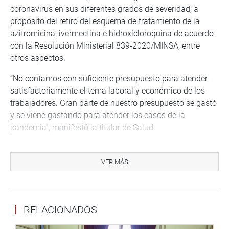
coronavirus en sus diferentes grados de severidad, a
propósito del retiro del esquema de tratamiento de la
azitromicina, ivermectina e hidroxicloroquina de acuerdo
con la Resolución Ministerial 839-2020/MINSA, entre
otros aspectos.
“No contamos con suficiente presupuesto para atender
satisfactoriamente el tema laboral y económico de los
trabajadores. Gran parte de nuestro presupuesto se gastó
y se viene gastando para atender los casos de la
pandemia”, manifestó la titular de Salud.
En relación con el avance de ejecución presupuestal,
refirió que estos se dan en la adquisición de bienes y
VER MÁS
servicios, desembolsos para la COVID-19, gastos
corrientes y gastos de capital, llegando a gestionar 11,
765 millones de soles.
RELACIONADOS
Con relación al esquema oficial de vacunación, señaló