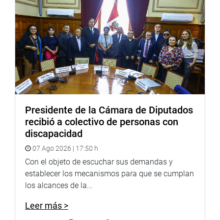
que son 17 vacunas las que se aplican para 23
enfermedades desde que nace el ser humano en nuestro
país. “Necesitamos mantener una vacunación que llegue
al 90 % de los niños, esta ha caído a un 40 % desde la
pandemia, por lo que venimos trabajando para revertir
este caso”, refirió la ministra de Salud.
Con respecto a la cadena de frio, dijo que hasta el
momento hay 44 cámaras frigoríficas operativas para ser
instaladas en diversas regiones del país. Cuentan con
Presidente de la Cámara de Diputados
7012 congeladoras que ayudarán al guardado de las
recibió a colectivo de personas con
vacunas, así como refrigeradoras con capacidades
discapacidad
variables, entre otros complementos para la cadena de
07 Ago 2026 | 17:50 h
frío y su traslado para la vacunación en lugares
inhóspitos y muy alejados por su geografía natural.
Con el objeto de escuchar sus demandas y
establecer los mecanismos para que se cumplan
Sobre el esquema oficial de manejo y tratamiento para
los alcances de la...
los pacientes diagnosticados con COVID-19, en sus
diferentes grados de severidad, reafirmó que ya no se
Leer más >
utilizará los medicamentos como la hidroxicloroquina,