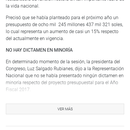
la vida nacional.
Precisó que se había planteado para el próximo año un
presupuesto de ocho mil 245 millones 437 mil 321 soles,
lo cual representa un aumento de casi un 15% respecto
del actualmente en vigencia.
NO HAY DICTAMEN EN MINORÍA
En determinado momento de la sesión, la presidenta del
Congreso, Luz Salgado Rubianes, dijo a la Representación
Nacional que no se había presentado ningún dictamen en
minoría respecto del proyecto presupuestal para el Año
Fiscal 2017.
Explicó que en la sesión de ayer el congresista Alberto
Quintanilla Chacón (FA) habló solo de observaciones
VER MÁS
declarativas respecto del dictamen de la Comisión de
Presupuesto y Cuenta General de la República, y pidió que
se distribuyese ese documento. Sin embargo, Salgado