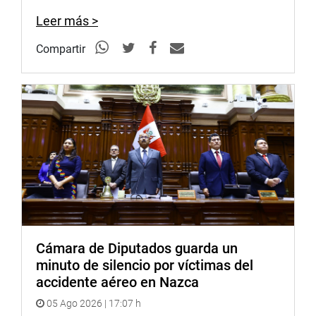
de Prevención y Seguridad del Poder Legislativo.
Leer más >
Intervino posteriormente el titular de la Producción, Bruno
Giuffra Monteverde, para precisar que ese sector había
Compartir
recibido un presupuesto de 354 millones de soles para el
próximo año. Habló de los niveles de producción en
diversos rubros de su ámbito institucional. Se refirió a la
distribución de los fondos presupuestales en entidades
como el Instituto Nacional de la Calidad, Instituto
Tecnológico Pesquero, entre otros.
INVERSIONES EFICIENTES
Edmer Trujillo Mori, ministro de Vivienda, Construcción y
Saneamiento, sostuvo que era de necesidad apelar a
inversiones eficientes, que promuevan la generación de
Cámara de Diputados guarda un
trabajos y que permitan la terminación adecuada de los
minuto de silencio por víctimas del
proyectos de construcción de viviendas.
accidente aéreo en Nazca
Lamentó que en los últimos años en el país se habían
05 Ago 2026 | 17:07 h