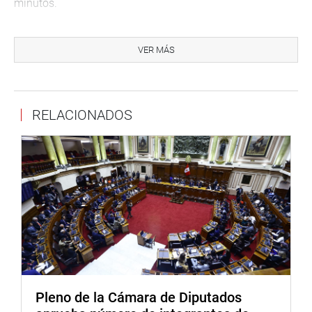
minutos.
El exministro de Comercio Exterior dedicó gran parte de
su presentación a defender las bondades de la carretera
VER MÁS
Interoceánica y que su comentario es al margen de las
“cochinadas del expresidente Alejandro Toledo” (cobro de
la coima de Odebrecht). Aseguró que jamás dialogó con
RELACIONADOS
el exmandatario sobre el proyecto Interoceánica y que no
conoce las circunstancias ni las condiciones en las que
se produjo el ilegal pago.
“De repente fue Toledo quien estafó a los estafadores, de
repente Toledo salió siendo más vivo que ellos (los
brasileños)”, puntualizó.
También justificó la posición del Estudio Monroy que
consideró que el cuestionamiento de la Contraloría a
Odebrecht –por mantener procesos judiciales con el
Estado– resultaba “inocuo”.
Pleno de la Cámara de Diputados