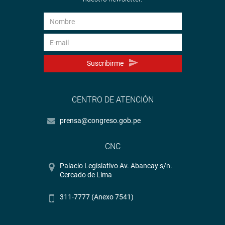
Sistema de Archivo Fotográfico (SAF):
http://www4.congreso.gob.pe/fotografia.asp
Suscribirme
CENTRO DE ATENCIÓN
prensa@congreso.gob.pe
CNC
Palacio Legislativo Av. Abancay s/n.
Cercado de Lima
311-7777 (Anexo 7541)