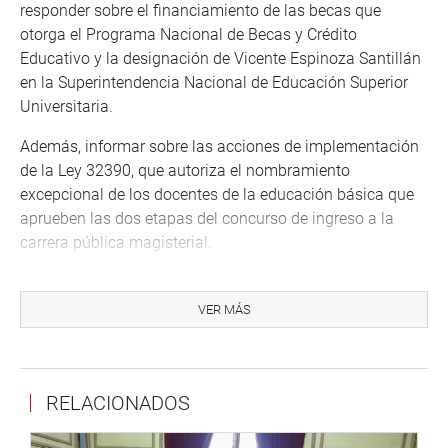
responder sobre el financiamiento de las becas que
otorga el Programa Nacional de Becas y Crédito
Educativo y la designación de Vicente Espinoza Santillán
en la Superintendencia Nacional de Educación Superior
Universitaria.
Además, informar sobre las acciones de implementación
de la Ley 32390, que autoriza el nombramiento
excepcional de los docentes de la educación básica que
aprueben las dos etapas del concurso de ingreso a la
carrera pública magisterial.
Tal como lo hizo en la novena sesión extraordinaria del
último martes, se ofreció la palabra a un conjunto de
VER MÁS
docentes de diversas regiones que exigen la inmediata
reglamentación de la mencionada ley, un dispositivo legal
aprobado por el Pleno del Congreso, y por el cual el Poder
RELACIONADOS
Ejecutivo ha presentado una demanda de
inconstitucionalidad ante el Tribunal Constitucional.