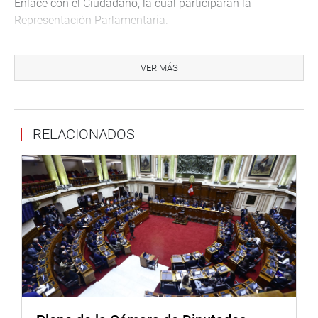
Enlace con el Ciudadano, la cual participaran la
Representación Parlamentaria.
De otro lado, el congresista Jorge Meléndez Celis (PPK),
realiza un foro denominado “Humedales Fuente de
VER MÁS
Desarrollo, por más Espacios Sostenibles y Productivos”,
será en el auditorio Alberto Andrade Carmona del edificio
Juan Santos Atahualpa.
RELACIONADOS
A las 10:00 horas, se instala la Liga Parlamentaria de
Amistad Perú – Noruega. Una hora después, hará lo
mismo la Liga Parlamentaria de Amistad Perú – Chile.
También, se instalará la Liga Parlamentaria de Amistad
Perú – Estados Unidos a las 12:00 horas. Las sesiones
mencionadas serán en la sala Moyano del Parlamento
Nacional.
Por la tarde, a las 2 de la tarde, el grupo de trabajo de
modernización del Estado, se instalará en la sala 2 del
edifico Víctor Raúl Haya de la Torre. Mientras tanto, el