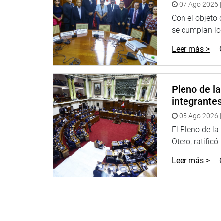
07 Ago 2026 |
Al respecto, respondió que todos los funcionarios 
María Jara, que a pesar de estar incursa en una c
Con el objeto
se cumplan los
Manifestó, además, que todos los funcionarios alu
Leer más >
Humanos y de la Asesoría Jurídica del Ministerio;
su dignidad, y otros no llegaron a asumir funcione
Subrayó y reiteró en varias oportunidades que su 
Pleno de l
menos diez veces, aunque no todas las reuniones
integrante
técnico ministerial, para llevar a delante los objet
siempre en el marco de puertas abiertas para todo
05 Ago 2026 |
El Pleno de l
OFICINA DE COMUNICACIONES
Otero, ratificó
Leer más >