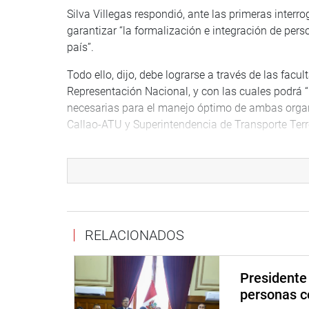
Silva Villegas respondió, ante las primeras interr
garantizar “la formalización e integración de pers
país”.
Todo ello, dijo, debe lograrse a través de las facu
Representación Nacional, y con las cuales podrá “
necesarias para el manejo óptimo de ambas orga
Callao-ATU y Superintendencia de Transporte Terr
Según las facultades que se le otorguen, sostuvo 
legalizarse, se cumplirán acciones de prevención 
y sancionen, sino que eduquen y capaciten”.
Más adelante, Silva Villegas fue enfático en afir
transportistas; y el acta que fue mostrada tan sol
RELACIONADOS
Un elemento presente en muchas de las preguntas de
nombramiento de funcionarios que no cuentan con
Presidente 
por conflictos de interés o conductas irregulares.
personas c