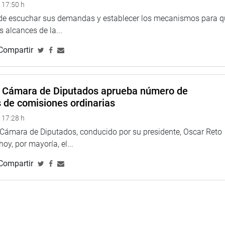
 17:50 h
están en evaluación permanente, incluida la titular de la ATU,
ausal administrativa, continúa en sus funciones.
 de escuchar sus demandas y establecer los mecanismos para 
 alcances de la...
didos tuvieron informes favorables de las oficinas de Recursos
Compartir
 no obstante, algunos de ellos renunciaron para salvaguardar
s.
despacho se ha reunido con la presidenta de la ATU, por lo
a Cámara de Diputados aprueba número de
 han sido con él, sino también con miembros de su equipo
s de comisiones ordinarias
ivos institucionales y mejorar el servicio de transporte público,
s los usuarios.
 17:28 h
a Cámara de Diputados, conducido por su presidente, Oscar Reto
 hoy, por mayoría, el...
Compartir