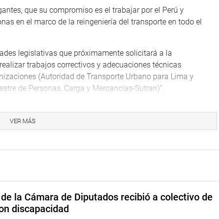
ogantes, que su compromiso es el trabajar por el Perú y
onas en el marco de la reingeniería del transporte en todo el
ltades legislativas que próximamente solicitará a la
realizar trabajos correctivos y adecuaciones técnicas
nizaciones (Autoridad de Transporte Urbano para Lima y
estre de Personas, Carga y Mercancías-Sutran)”.
el ministro, se formalizará “a aquellos operadores que quieren
y seguridad vial, y lograr que esas entidades no solo castiguen
VER MÁS
mar que no ha suscrito ningún acuerdo con el gremio de
o era del diálogo efectuado.
l pliego interpelatorio fue el de las críticas suscitadas por el
 estudios o experiencia en el sector y cuestionados, además
de la Cámara de Diputados recibió a colectivo de
on discapacidad