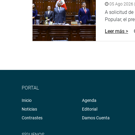
05 Ago 2026 |
A solicitud d
Popular, el pr
Leer más >
PORTAL
Inicio
Agenda
Noticias
Editorial
Contrastes
Damos Cuenta
SÍGUENOS