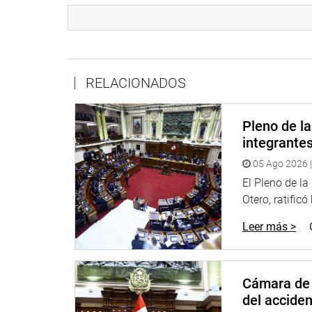
PRENSA-CONGRESO
10-09-18
RELACIONADOS
Puede encontrar más información en nuestra pág
Pleno de l
integrante
05 Ago 2026 |
Heraldo
:
goo.gl/Ty5Tto
El Pleno de l
Portal:
http://www.congreso.gob.pe/
Otero, ratificó
Facebook:
https://goo.gl/s5t7XN
Leer más >
Twitter:
https://goo.gl/iMywRR
YouTube:
https://goo.gl/VBXBNk
Cámara de 
Radio:
goo.gl/hMwTg1
del accide
fotografia.congreso.gob.pe