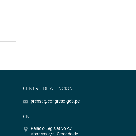
CENTRO DE ATENCIÓN
prensa@congreso.gob.pe
CNC
Palacio Legislativo Av.
Abancay s/n. Cercado de