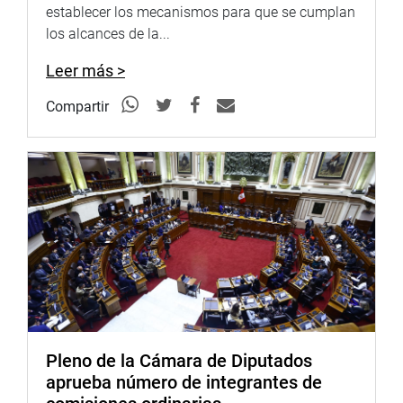
mecanismos previstos en la ley, como el de la
establecer los mecanismos para que se cumplan
conciliación, que, si bien no es obligatoria, podríamos
los alcances de la...
examinarse la necesidad de volverla tal, para evitar ir a
juicio. Otra alternativa, dijo, sería el arbitraje.
Leer más >
La sesión extraordinaria contó con la intervención de los
Compartir
congresistas Jorge Morante Figari (FP) y Pasión Dávila
Atanacio (BMCN).
El ministro estuvo acompañado por la directora general
de Asuntos Criminológicos del Ministerio de Justicia y
Derechos Humanos, Lucía Nuñovero Cisneros; el director
general de Defensa Pública y Acceso a la Justicia, Walter
Martínez Laura; la jefa de la Oficina General de
Planeamiento, Presupuesto y Modernización, Paula Ruiz
Vásquez.
También, el presidente del Consejo Nacional Penitenciario
Pleno de la Cámara de Diputados
del Instituto Nacional Penitenciario (INPE), Federico
aprueba número de integrantes de
Llaque Moya.