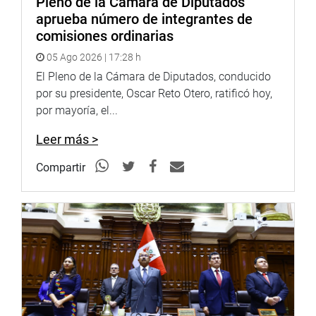
Pleno de la Cámara de Diputados
aprueba número de integrantes de
De acuerdo con una decisión de la Junta de Portavoces
comisiones ordinarias
efectuada esta mañana, no hubo debate alguno luego de
las respuestas del ministro González.
05 Ago 2026 | 17:28 h
El Pleno de la Cámara de Diputados, conducido
OFICINA DE COMUNICACIONES
por su presidente, Oscar Reto Otero, ratificó hoy,
por mayoría, el...
Leer más >
Compartir