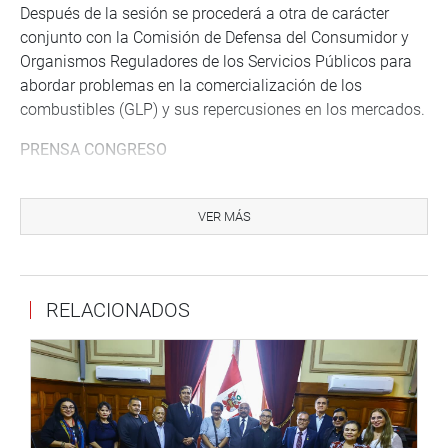
Después de la sesión se procederá a otra de carácter
conjunto con la Comisión de Defensa del Consumidor y
Organismos Reguladores de los Servicios Públicos para
abordar problemas en la comercialización de los
combustibles (GLP) y sus repercusiones en los mercados.
PRENSA CONGRESO
Puede encontrar más información en nuestra página web
y redes sociales.
VER MÁS
http://www.congreso.gob.pe/
Facebook:
https://www.facebook.com/congresoperu
RELACIONADOS
Twitter:
https://twitter.com/congresoperu
Youtube:
http://www.youtube.com/congresoperu
Soundcloud:
https://soundcloud.com/radiocongreso