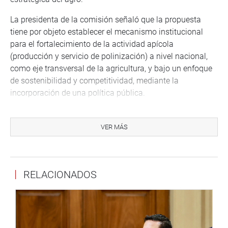
La presidenta de la comisión señaló que la propuesta
tiene por objeto establecer el mecanismo institucional
para el fortalecimiento de la actividad apícola
(producción y servicio de polinización) a nivel nacional,
como eje transversal de la agricultura, y bajo un enfoque
de sostenibilidad y competitividad, mediante la
incorporación de una política pública.
Al respecto, el congresista Carlos Zeballos Madariaga
(Bloque Democrático Popular), dio a conocer su acuerdo
VER MÁS
con la propuesta de ley, toda vez que esta sería muy
beneficioso para la salud y la apicultura del país, siendo
un reconocimiento fundamental a las actividades
RELACIONADOS
apícolas que se vienen incrementando en producción y
calidad.
“La miel de abeja es muy beneficioso para la salud y
genera al mismo tiempo actividades económicas. Se