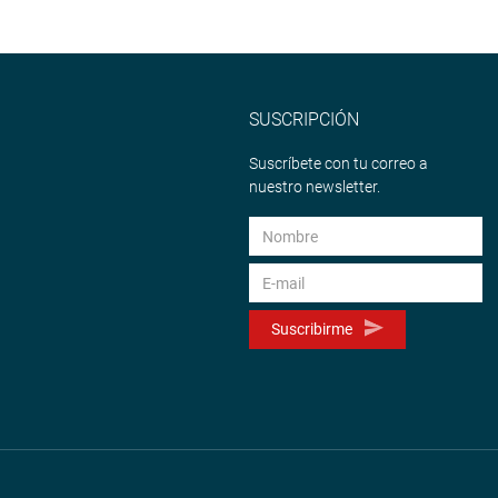
eso
<
https://soundcloud.com/radiocongreso
>
4.congreso.gob.pe/fotografia.asp
SUSCRIPCIÓN
Suscríbete con tu correo a
nuestro newsletter.
Suscribirme