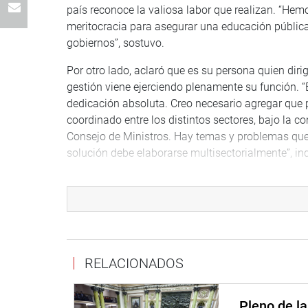
país reconoce la valiosa labor que realizan. “He
meritocracia para asegurar una educación pública 
gobiernos”, sostuvo.
Por otro lado, aclaró que es su persona quien dir
gestión viene ejerciendo plenamente su función. “
dedicación absoluta. Creo necesario agregar que 
coordinado entre los distintos sectores, bajo la c
Consejo de Ministros. Hay temas y problemas que 
solución debe elaborarse multisectorialmente”, ind
Precisó que la elaboración de los instrumentos d
interdisciplinario en el que predominan numérica
educacional. “La dirección de evaluación docente
los instrumentos. La coordinación de instrument
ejercidas por docentes de carrera”, expuso.
RELACIONADOS
En otro momento, indicó que a julio de 2017, segú
docentes que viene recibiendo un beneficio de 12
Pleno de l
maestría o doctorado y 2 mil 889 docentes que pe