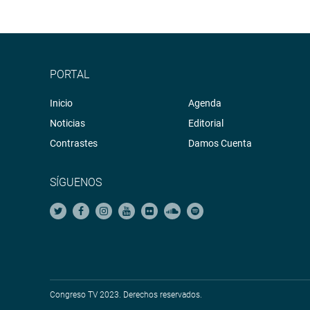
Soundcloud:
https://soundcloud.com/radiocongr
Sistema de Archivo Fotográfico (SAF):
http://www
PORTAL
Inicio
Agenda
Noticias
Editorial
Contrastes
Damos Cuenta
SÍGUENOS
Congreso TV 2023. Derechos reservados.