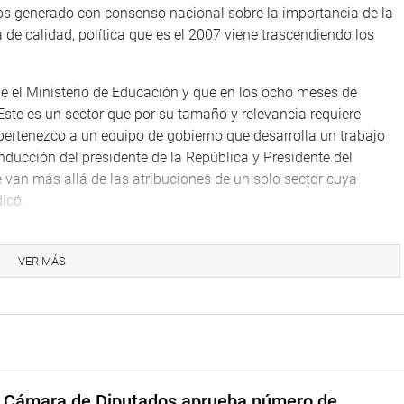
mos generado con consenso nacional sobre la importancia de la
de calidad, política que es el 2007 viene trascendiendo los
ige el Ministerio de Educación y que en los ocho meses de
Este es un sector que por su tamaño y relevancia requiere
pertenezco a un equipo de gobierno que desarrolla un trabajo
onducción del presidente de la República y Presidente del
van más allá de las atribuciones de un solo sector cuya
icó.
e evaluación del desempeño docente está a cargo de un equipo
mente los docentes y psicólogos de la especialización
VER MÁS
 tiene dos equipos técnicos responsable de la construcción de
os y la coordinación de evaluaciones de desempeño son
n el sistema único de planillas se cuenta con 16 mil 960
0 soles mensuales por contar con estudios concluidos de
a Cámara de Diputados aprueba número de
rciben el beneficio de 180 soles mensuales por contar con un