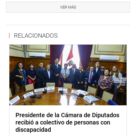
del programa del Seguro Integral de Salud (SIS) programa
VER MÁS
que carece, según dijo, de recursos presupuestales.
“Desde esta comisión vamos a ser exigentes para que el
Ejecutivo otorgue más recursos, sobre todo para el Año
RELACIONADOS
Fiscal 2018”, señaló.
Por su parte, el vicepresidente del grupo de trabajo,
Segundo Tapia Bernal, coincidió con su colega de invitar
a la ministra de Salud para que informe sobre el problema
presupuestal de su sector. “La salud en el Perú pasa por
su peor momento. El presupuesto no ha sido suficiente en
los últimos años, no hay equipos en los centro de salud.
La ministra de Salud, debe irse a su casa”, expuso.
En tanto, la secretaria de la comisión, Esther Saavedra
Vela, invocó a sus colegas a trabajar en coordinación con
Presidente de la Cámara de Diputados
el Ejecutivo. “Estimados colegas debemos seguir
recibió a colectivo de personas con
trabajando en coordinación con el Ejecutivo y Congreso,
discapacidad
ambos deben ir de la mano en beneficio de la población,