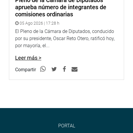
Pleno de la Cámara de Diputados
Facebook:
aprueba número de integrantes de
https://www.facebook.com/congresodelarepublicadelperu?
comisiones ordinarias
fref=ts
05 Ago 2026 | 17:28 h
Twitter:
https://twitter.com/congresoperu
El Pleno de la Cámara de Diputados, conducido
<
https://twitter.com/congresoperu
>
por su presidente, Oscar Reto Otero, ratificó hoy,
Youtube:
http://www.youtube.com/congresoperu
por mayoría, el...
<
http://www.youtube.com/congresoperu
>
Soundcloud:
https://soundcloud.com/radiocongreso
Leer más >
<
https://soundcloud.com/radiocongreso
>
Sistema de Archivo Fotográfico (SAF):
Compartir
http://www4.congreso.gob.pe/fotografia.asp
PORTAL