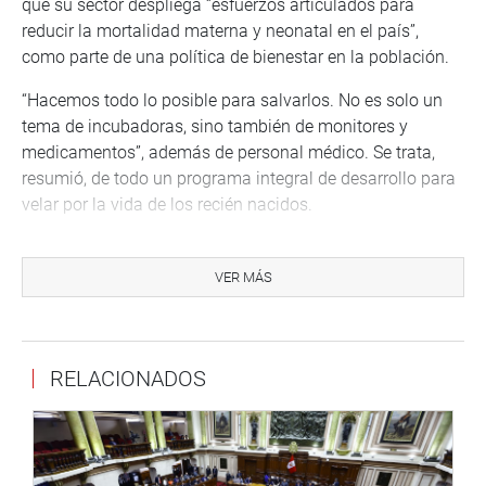
que su sector despliega “esfuerzos articulados para
reducir la mortalidad materna y neonatal en el país”,
como parte de una política de bienestar en la población.
“Hacemos todo lo posible para salvarlos. No es solo un
tema de incubadoras, sino también de monitores y
medicamentos”, además de personal médico. Se trata,
resumió, de todo un programa integral de desarrollo para
velar por la vida de los recién nacidos.
Más adelante, dijo que pese a la brecha real, el trabajo
conjunto desplegado en su gestión ha logrado la
VER MÁS
reducción de la mortalidad neonatal en un 18% a nivel
nacional en lo que va del año.
Existe una importante incidencia de nacimientos
RELACIONADOS
prematuros. Este año han nacido 254 mil niños en el país,
de estos, 17 mil fueron prematuros con menos de 37
semanas de gestación y bajo peso, informó Zulema
Tomás en sesión de la Comisión.