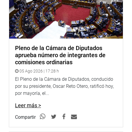
Facebook:
https://www.facebook.com/congresoperu
Twitter:
https://twitter.com/congresoperu
Youtube:
http://www.youtube.com/congresoperu
Soundcloud:
https://soundcloud.com/radiocongreso
Pleno de la Cámara de Diputados
aprueba número de integrantes de
comisiones ordinarias
05 Ago 2026 | 17:28 h
El Pleno de la Cámara de Diputados, conducido
por su presidente, Oscar Reto Otero, ratificó hoy,
por mayoría, el...
Leer más >
Compartir