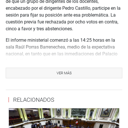
de que un grupo de dirigentes de los docentes,
encabezado por el dirigente Pedro Castillo, participe en la
sesión para fijar su posición ante esa problemática. La
cuestión previa fue rechazada por ocho votos en contra,
cinco a favor y tres abstenciones.
El informe ministerial comenzó a las 14:25 horas en la
sala Raúl Porras Barrenechea, medio de la expectativa
nacional, en tanto que en las inmediaciones del Palacio
Legislativo se mantienen atentos a la sesión numerosos
docentes que han llegado con el propósito de conocer los
VER MÁS
resultados de la sesión. (JTR).
PRENSA-CONGRESO 16-8-17
Síguenos en nuestra página web y redes sociales.
RELACIONADOS
http://www.congreso.gob.pe/