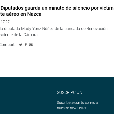
rme de la Ministra de Cultura, Patricia Balbuena Palacios y de
Diputados guarda un minuto de silencio por vícti
 Llerena, sobre las presuntas evidencias de apología al
nte aéreo en Nazca
, Tolerancia y la Inclusión Social (LUM). (GMV)
 17:07 h
e la diputada Mady Yonz Núñez de la bancada de Renovación
esidente de la Cámara...
ina web y redes
ttps://www.facebook.com/congresodelarepublicadelperu?
Compartir
SUSCRIPCIÓN
Suscríbete con tu correo a
nuestro newsletter.