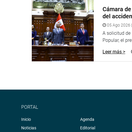
Educación, Juventud y Deporte para recibir el info
Cámara de 
viceministra de Gestión Pedagógica Susana Helfer
del accide
terrorismo que se hacen en el Lugar de la Memoria
05 Ago 2026 |
PRENSA CONGRESO 18-05-18
A solicitud d
Popular, el pr
Puede encontrar más información en nuestra pág
sociales.http://www.congreso.gob.pe/Facebook:
h
Leer más >
fref=ts
Twitter:
https://twitter.com/congresoperu
Facebook:
https://goo.gl/s5t7XN
Twitter:
https://goo.gl/iMywRR
YouTube:
https://goo.gl/VBXBNk
http://www4.congreso.gob.pe/heraldo/index.asp
PORTAL
fotografia.congreso.gob.pe
Inicio
Agenda
Noticias
Editorial