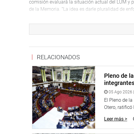
comisión evaluará la situación actual del LUM y 
de la Memoria. “La idea es darle pluralidad de enf
“Hay errores de nuestra gestión en el LUM, pero no
ministra.
Asimismo, informó que se elabora una lista de la
muestra en el LUM.
RELACIONADOS
Sin embargo, no fue ajena a las críticas de los leg
Educación, Paloma Noceda (FP), quien dijo no en
esta institución ni siquiera cuenta con un marco 
Pleno de l
integrante
A su turno, Edwin Donayre, legislador de APP cu
05 Ago 2026 |
cuando estas son las iniciales de (Sendero) Lumi
El Pleno de l
Entre tanto, el congresista Francesco Petrozzi (F
Otero, ratificó
tiene mayor injerencia en este tema. “No puede se
Leer más >
responsabilidad de lo que sucede. O no han visto 
La tarde de hoy se realizó una sesión conjunta en