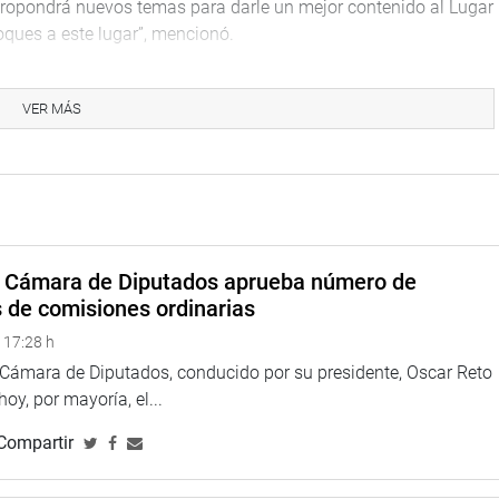
propondrá nuevos temas para darle un mejor contenido al Lugar
oques a este lugar”, mencionó.
 es un lugar donde se haga apología al terrorismo”, aclaró la
VER MÁS
s bajas de las Fuerzas Armadas y Policiales para hacer una
isladores. Una de ellas fue la titular de la Comisión de
tender cómo se puede hacer exposiciones en el LUM, cuando
normativo.
a Cámara de Diputados aprueba número de
s de comisiones ordinarias
estionó que se le haya puesto de nombre a este museo LUM,
 17:28 h
noso.
a Cámara de Diputados, conducido por su presidente, Oscar Reto
P), cuestionó que el Ministerio de Educación sostenga que no
 hoy, por mayoría, el...
r que el ministerio (de Educación) nos diga que no tiene
Compartir
lo que se enseña en los colegios”, se preguntó.
tre la Comisión de Cultura y Patrimonio Cultural y la Comisión