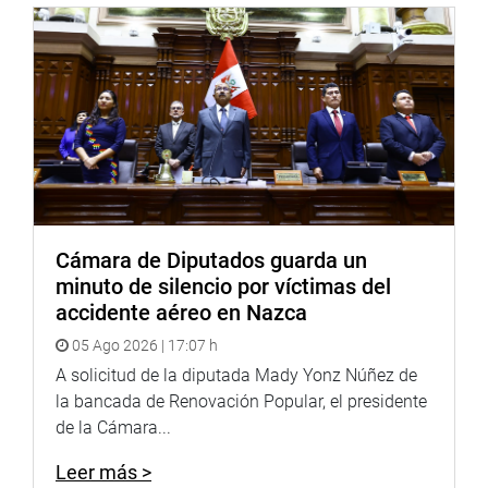
con respecto de las medidas de prevención y medidas
favorables de restitución y reparación a los que se estaría
obligado.
En ese sentido, demandó la aprobación de la propuesta
para hacer una lucha frontal contra la violencia y
contribuir con el desarrollo del país.
APRUEBAN PROPUESTAS
Seguidamente, la comisión aprobó el Proyecto de
Cámara de Diputados guarda un
Resolución Legislativa N.° 6356/2020-PE, que propone la
minuto de silencio por víctimas del
Resolución Legislativa que aprueba el Arreglo de Lorcano
accidente aéreo en Nazca
que establece una Clasificación Internacional para los
05 Ago 2026 | 17:07 h
Dibujos y Modelos Industriales.
A solicitud de la diputada Mady Yonz Núñez de
la bancada de Renovación Popular, el presidente
De igual manera, se aprobó, por mayoría, el Proyecto de
de la Cámara...
Resolución Legislativa N.° 6357/2020-PE, que propone la
Resolución Legislativa que aprueba el Arreglo de Niza
Leer más >
relativo a la Clasificación Internacional de Productos y