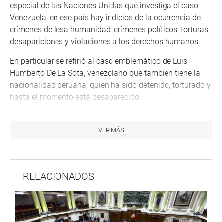
especial de las Naciones Unidas que investiga el caso
Venezuela, en ese país hay indicios de la ocurrencia de
crímenes de lesa humanidad, crímenes políticos, torturas,
desapariciones y violaciones a los derechos humanos.
En particular se refirió al caso emblemático de Luis
Humberto De La Sota, venezolano que también tiene la
nacionalidad peruana, quien ha sido detenido, torturado y
hasta el momento está desaparecido.
Ante una pregunta de Trujillo Zegarra, respondió que las
órdenes de agresión, violencia y de violación a los
VER MÁS
derechos humanos, provienen de las altas del Gobierno
de Maduro.
Por su lado, Trujillo Zegarra manifestó su solidaridad con
RELACIONADOS
el pueblo venezolano e hizo votos para que pronto se
recupere la democracia en ese país.
Durante la 27 sesión ordinaria virtual también participó