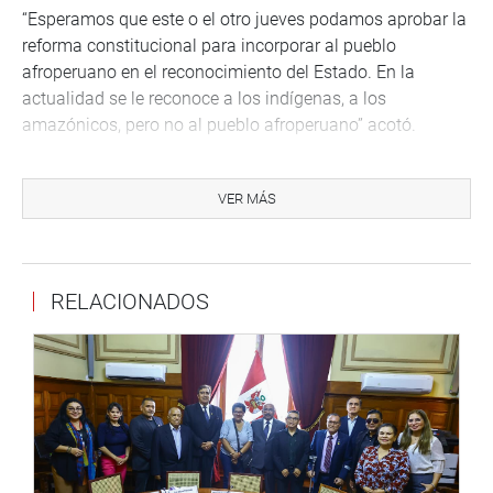
“Esperamos que este o el otro jueves podamos aprobar la
reforma constitucional para incorporar al pueblo
afroperuano en el reconocimiento del Estado. En la
actualidad se le reconoce a los indígenas, a los
amazónicos, pero no al pueblo afroperuano” acotó.
A su turno, Ricardo Aguilar Saavedra, historiador de la
Mesa de Trabajo Afroperuana, expresó la necesidad de
VER MÁS
promover una reunión con el Instituto Nacional de
Estadística e Informática (INEI), a fin de conocer la
metodología a implementar en el próximo censo 2027.
RELACIONADOS
“El censo nos va a permitir a conocer, cuánto es el pueblo
afroperuano. Es importante reunirnos con el INEI para
saber cómo se va a cambiar la metodología y evitar las
proyecciones que no ayudan” acotó.
Finalmente, se conoció que el próximo viernes 17 de
mayo desde las 3:00 p. m. se realizarán las actividades