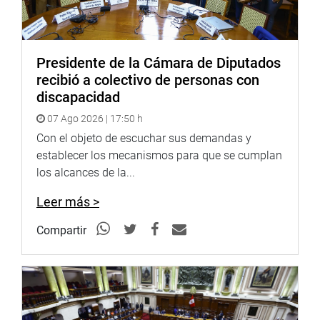
conmemorativas por el 20 aniversario de Mesa de trabajo
Afroperuana, las cuales inician con una liturgia en la
Quinta Heeren.
Presidente de la Cámara de Diputados
OFICINA DE COMUNICACIONES E IMAGEN
recibió a colectivo de personas con
INSTITUCIONAL
discapacidad
07 Ago 2026 | 17:50 h
Con el objeto de escuchar sus demandas y
establecer los mecanismos para que se cumplan
los alcances de la...
Leer más >
Compartir