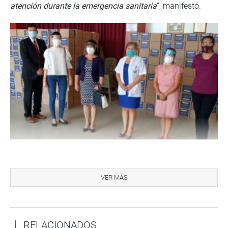
atención durante la emergencia sanitaria
”, manifestó.
La donación fue entregada hoy en el local del Colegio
Médico de Tumbes, sito en la Av. Panamericana Norte,
VER MÁS
Urb. Andrés Araujo, a las decanas del Colegio Médico,
Colegio de Enfermeros, Colegio de Obstetras y del Colegio
de Nutricionistas del Perú filial Tumbes quienes se
RELACIONADOS
encarguen de hacer la debida distribución a las áreas