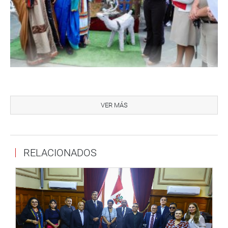
Durante la ceremonia, los propios Reyes Magos dirigieron
un mensaje de gratitud y bendición a las autoridades,
VER MÁS
trabajadores y familias del Parlamento, resaltando el
sentido espiritual del acto.
“Damos gracias en esta oportunidad al Dios bendito por
RELACIONADOS
tener a cada uno de ustedes en este recorrido y llegar al
Congreso de la República para que sea bendecido (el
Niño Jesús), y que con su sabiduría puedan dictar leyes
que favorezcan a cada uno de nosotros como pueblo
peruano. Pedimos a nuestro Dios que bendiga a cada una
de sus familias”, expresaron.