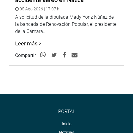
accidente aéreo en Nazca
05 Ago 2026 | 17:07 h
CENTRO DE NOTICIAS
A solicitud de la diputada Mady Yonz Núñez de
la bancada de Renovación Popular, el presidente
PRENSA-CONGRESO 22-5-18
de la Cámara...
Leer más >
Puede encontrar más información en nuestra página web
Compartir
y redes sociales.
Heraldo
:
goo.gl/Ty5Tto
Portal:
http://www.congreso.gob.pe/
Facebook:
https://goo.gl/s5t7XN
PORTAL
Twitter:
https://goo.gl/iMywRR
Inicio
YouTube:
https://goo.gl/VBXBNk
Noticias