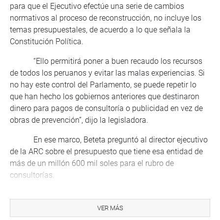
para que el Ejecutivo efectúe una serie de cambios
normativos al proceso de reconstrucción, no incluye los
temas presupuestales, de acuerdo a lo que señala la
Constitución Política.
“Ello permitirá poner a buen recaudo los recursos
de todos los peruanos y evitar las malas experiencias. Si
no hay este control del Parlamento, se puede repetir lo
que han hecho los gobiernos anteriores que destinaron
dinero para pagos de consultoría o publicidad en vez de
obras de prevención”, dijo la legisladora.
En ese marco, Beteta preguntó al director ejecutivo
de la ARC sobre el presupuesto que tiene esa entidad de
más de un millón 600 mil soles para el rubro de
consultorías.
Al respecto, Édgar Quispe respondió que ese
monto se destinará para el pago de los profesionales que
VER MÁS
se contratarán para revisar los expedientes técnicos de