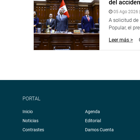
del accide
Facebook:
https://goo.gl/s5t7XN
05 Ago 2026 |
A solicitud d
Twitter:
https://goo.gl/iMywRR
Popular, el pr
YouTube:
https://goo.gl/VBXBNk
Leer más >
PORTAL
Inicio
Agenda
Noticias
Editorial
Contrastes
Damos Cuenta