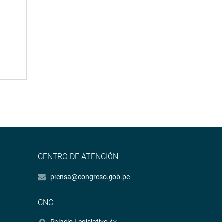
CENTRO DE ATENCIÓN
prensa@congreso.gob.pe
CNC
Palacio Legislativo Av.