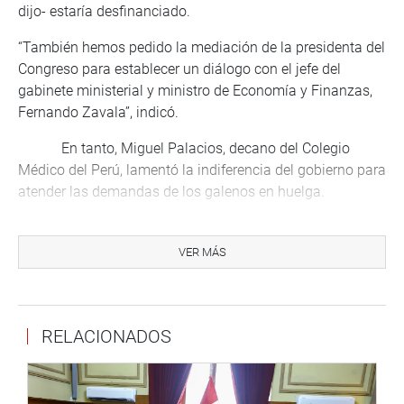
dijo- estaría desfinanciado.
“También hemos pedido la mediación de la presidenta del
Congreso para establecer un diálogo con el jefe del
gabinete ministerial y ministro de Economía y Finanzas,
Fernando Zavala”, indicó.
En tanto, Miguel Palacios, decano del Colegio
Médico del Perú, lamentó la indiferencia del gobierno para
atender las demandas de los galenos en huelga.
“Solicitamos que se abra el diálogo con vocación y
espíritu de voluntad de querer resolver el problema de la
VER MÁS
salud. Tenemos la voluntad y la disposición abierta para
sentarnos a conversar técnicamente y encontrar una
solución”, anotó Palacios.
RELACIONADOS
En la cita también participaron los congresistas
Segundo Tapia (FP) y César Vásquez (APP), quienes
respaldaron la medida de fuerza de los médicos del país y