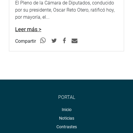
El Pleno de la Cámara de Diputados, conducido
Youtube:
http://www.youtube.com/congresoperu
por su presidente, Oscar Reto Otero, ratificó hoy,
Soundcloud:
https://soundcloud.com/radiocongreso
por mayoría, el...
Leer más >
Compartir
PORTAL
Inicio
Noticias
Contrastes