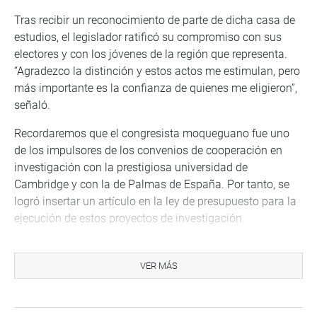
Tras recibir un reconocimiento de parte de dicha casa de
estudios, el legislador ratificó su compromiso con sus
electores y con los jóvenes de la región que representa.
“Agradezco la distinción y estos actos me estimulan, pero
más importante es la confianza de quienes me eligieron”,
señaló.
Recordaremos que el congresista moqueguano fue uno
de los impulsores de los convenios de cooperación en
investigación con la prestigiosa universidad de
Cambridge y con la de Palmas de España. Por tanto, se
logró insertar un artículo en la ley de presupuesto para la
ejecución de estos proyectos de investigación.
“Se presentó la oportunidad de gestionar a favor de la
universidad el Cite pesquero y el Cite agroindustrial para
VER MÁS
Ilo, que junto con rector Washington Zevallos y el
Ministerio de Producción se logró que sigan vigentes”,
añadió.