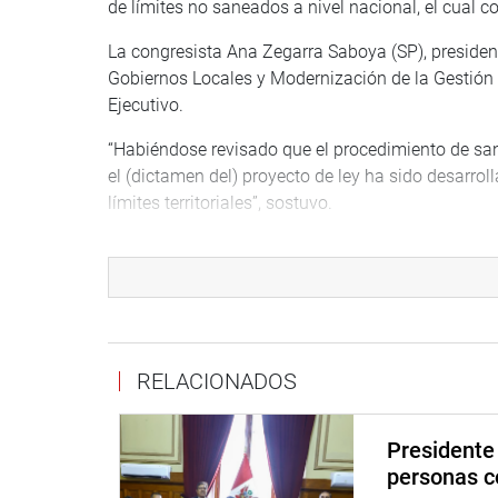
de límites no saneados a nivel nacional, el cual c
La congresista Ana Zegarra Saboya (SP), presiden
Gobiernos Locales y Modernización de la Gestión d
Ejecutivo.
“Habiéndose revisado que el procedimiento de sane
el (dictamen del) proyecto de ley ha sido desarro
límites territoriales”, sostuvo.
OFICINA DE COMUNICACIONES E IMAGEN INSTI
RELACIONADOS
Presidente 
personas c