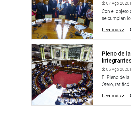
07 Ago 2026 |
Con el objeto
se cumplan los
Leer más >
Pleno de l
integrante
05 Ago 2026 |
El Pleno de l
Otero, ratificó
Leer más >