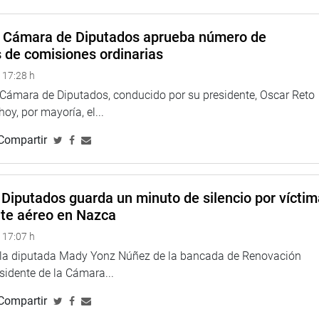
evención, atención, protección y empoderamiento
a Cámara de Diputados aprueba número de
s de comisiones ordinarias
 a los varones en el aspecto psicológico a través del
nte a los varones para prevenir violencia en la familia apenas
 17:28 h
 la familia
a Cámara de Diputados, conducido por su presidente, Oscar Reto
 hoy, por mayoría, el...
tarse en las instituciones públicas para personas con
 que ha solicitado la información correspondiente en 68
Compartir
bajando en el control de accesibilidad y cumplimiento de esa
Diputados guarda un minuto de silencio por vícti
s el trabajo del Servicio de Atención Urgente que funciona
nte aéreo en Nazca
uipo multidisciplinario de profesionales para atender casos de
 17:07 h
e la diputada Mady Yonz Núñez de la bancada de Renovación
hez (FP) fue elegida por unánime como vicepresidenta de este
esidente de la Cámara...
Compartir