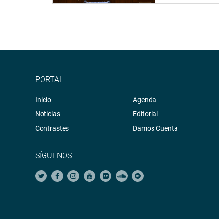
PRENSA-CONGRESO 6-9-17
Puede encontrar más información en nuestra pági
http://www.congreso.gob.pe/
Facebook:
https://www.facebook.com/congresode
Twitter:
https://twitter.com/congresoperu
<
https:
Youtube:
http://www.youtube.com/congresoperu
PORTAL
Soundcloud:
https://soundcloud.com/radiocongr
Inicio
Sistema de Archivo Fotográfico (SAF):
Agenda
http://www
Noticias
Editorial
Contrastes
Damos Cuenta
SÍGUENOS