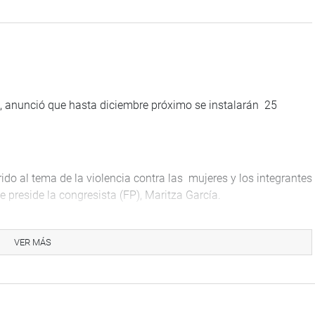
, anunció que hasta diciembre próximo se instalarán 25
ido al tema de la violencia contra las mujeres y los integrantes
e preside la congresista (FP), Maritza García.
VER MÁS
de su sector a favor de niñas, niños y adolescentes.
ncia contra las mujeres e integrantes del grupo familiar se