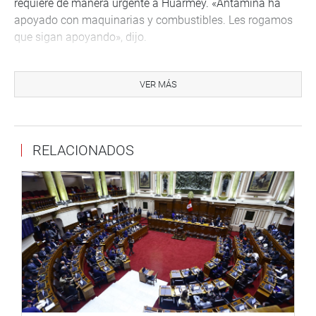
requiere de manera urgente a Huarmey. «Antamina ha
apoyado con maquinarias y combustibles. Les rogamos
que sigan apoyando», dijo.
«La ayuda por helicóptero demora muchísimo. Toda la
ayuda que se pueda dar a esta zona que está muy
VER MÁS
colapsada será muy importante. La Policía Nacional y el
Ejercito están cumpliendo con la labor de resguardo. La
viceministra de Justicia y la ministra del sector, Marisol
RELACIONADOS
Pérez Tello, están llevando a cabo el apoyo a las zonas
altas en la medida de sus posibilidades», dijo.
Salgado visitó esta castigada localidad norteña
acompañada de los legisladores Luciana León (CPA),
María Melgarejo (FP), Carlos Domínguez (FP), Yesenia
Ponce (FP) y María Elena Foronda (FA). (JSR)
PRENSA CONGRESO