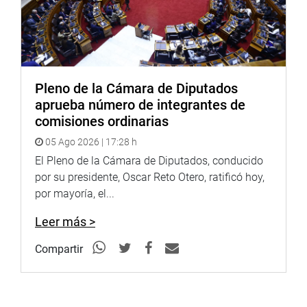
Es preciso señalar que los ejemplares dan prioridad a una
serie de recomendaciones tanto a profesionales como a
la familia, en una enérgica invitación a que la ética y el
interés superior de niños, niñas y adolescentes sean
centrales y prioritarios en los medios de comunicación. Es
decir que sus derechos estén en el medio.
Pleno de la Cámara de Diputados
aprueba número de integrantes de
PRENSA-CONGRESO
comisiones ordinarias
Puede encontrar más información en nuestra página web
05 Ago 2026 | 17:28 h
y redes sociales.
El Pleno de la Cámara de Diputados, conducido
por su presidente, Oscar Reto Otero, ratificó hoy,
http://www.congreso.gob.pe/
por mayoría, el...
Facebook:
https://www.facebook.com/congresoperu
Leer más >
Twitter:
https://twitter.com/congresoperu
Compartir
<
https://twitter.com/congresoperu
>
Youtube:http://www.youtube.com/congresoperu
<
http://www.youtube.com/congresoperu
>