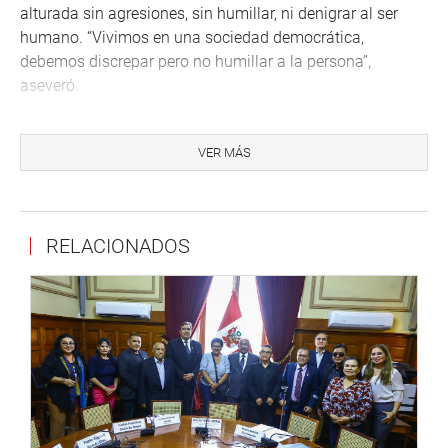
alturada sin agresiones, sin humillar, ni denigrar al ser
humano. “Vivimos en una sociedad democrática,
debemos discrepar pero no humillar a la persona”,
aseveró.
Alejandro Cussianovich, docente en comunicación de la
Universidad Nacional Mayor de San Marcos, celebró la
VER MÁS
publicación de los ejemplares e hizo votos para que
desde el Parlamento se siga fortaleciendo los derechos
del niño, niña y adolescentes.
RELACIONADOS
Agregó que un “ambiente de turbulencia”, en el que el
tiempo y el espacio son distintos, y la crianza se ha
modificado, es importante analizar la gran
transformación de los medios de comunicación.
“Hay que refrendar y acompañar a las nuevas
generaciones. Hoy en día el niño no es solo consumidor,
sino también productor de pensamientos”, señaló
Cussianovich, tras resaltar el sentido didáctico de los